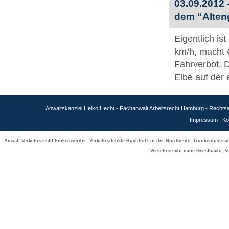
03.09.2012 
dem “Alten
Eigentlich ist
km/h, macht 
Fahrverbot. 
Elbe auf der 
Anwaltskanzlei Heiko Hecht - Fachanwalt Arbeitsrecht Hamburg - Recht
Impressum
|
Ko
Anwalt Verkehrsrecht Finkenwerder
,
Verkehrsdelikte Buchholz in der Nordheide
,
Trunkenheitsfa
Verkehrsrecht nahe Geesthacht
,
V