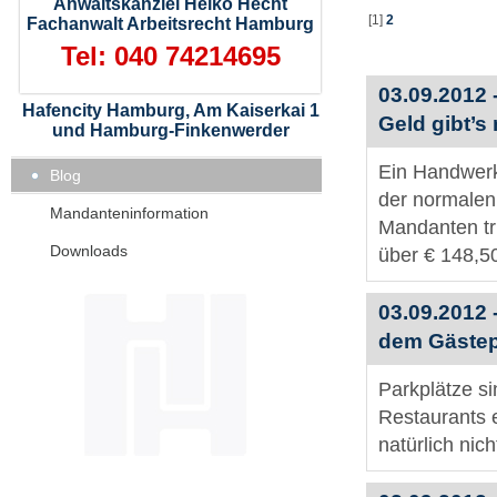
Anwaltskanzlei Heiko Hecht
[1]
2
Fachanwalt Arbeitsrecht Hamburg
Tel: 040 74214695
03.09.2012 
Hafencity Hamburg, Am Kaiserkai 1
Geld gibt’s 
und Hamburg-Finkenwerder
Ein Handwerk
Blog
der normalen 
Mandanteninformation
Mandanten tr
Downloads
über € 148,50
03.09.2012 
dem Gästep
Parkplätze s
Restaurants 
natürlich nic