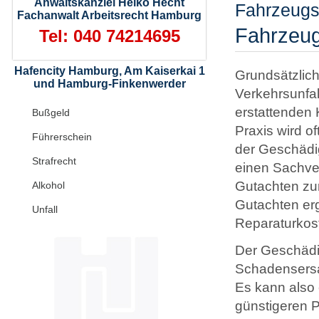
Anwaltskanzlei Heiko Hecht
Fahrzeug
Fachanwalt Arbeitsrecht Hamburg
Fahrzeu
Tel: 040 74214695
Hafencity Hamburg, Am Kaiserkai 1
Grundsätzlich
und Hamburg-Finkenwerder
Verkehrsunfal
erstattenden 
Bußgeld
Praxis wird o
Führerschein
der Geschädi
Strafrecht
einen Sachver
Gutachten zu
Alkohol
Gutachten er
Unfall
Reparaturkos
Der Geschädi
Schadensersat
Es kann also 
günstigeren P