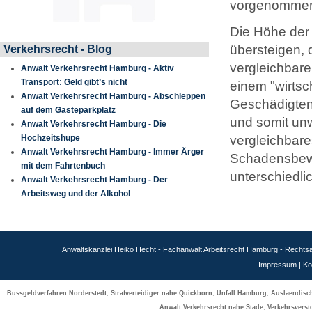
vorgenommen
Die Höhe der 
übersteigen,
Verkehrsrecht - Blog
vergleichbare
Anwalt Verkehrsrecht Hamburg - Aktiv
Transport: Geld gibt’s nicht
einem "wirtsc
Anwalt Verkehrsrecht Hamburg - Abschleppen
Geschädigten 
auf dem Gästeparkplatz
und somit unw
Anwalt Verkehrsrecht Hamburg - Die
Hochzeitshupe
vergleichbare
Anwalt Verkehrsrecht Hamburg - Immer Ärger
Schadensbewe
mit dem Fahrtenbuch
unterschiedli
Anwalt Verkehrsrecht Hamburg - Der
Arbeitsweg und der Alkohol
Anwaltskanzlei Heiko Hecht - Fachanwalt Arbeitsrecht Hamburg - Recht
Impressum
|
Ko
Bussgeldverfahren Norderstedt
,
Strafverteidiger nahe Quickborn
,
Unfall Hamburg
,
Auslaendisch
Anwalt Verkehrsrecht nahe Stade
,
Verkehrsvers