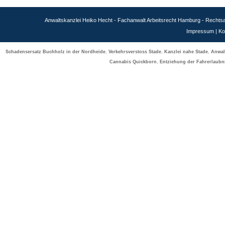
Anwaltskanzlei Heiko Hecht - Fachanwalt Arbeitsrecht Hamburg - Recht
Impressum
|
Ko
Schadensersatz Buchholz in der Nordheide
,
Verkehrsverstoss Stade
,
Kanzlei nahe Stade
,
Anwal
Cannabis Quickborn
,
Entziehung der Fahrerlaubn