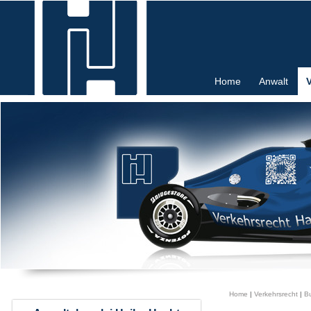
Home
Anwalt
Home
|
Verkehrsrecht
|
B