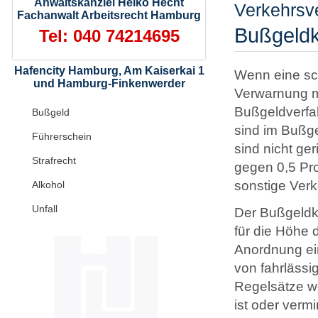
Anwaltskanzlei Heiko Hecht
Verkehrsv
Fachanwalt Arbeitsrecht Hamburg
Bußgeldk
Tel: 040 74214695
Hafencity Hamburg, Am Kaiserkai 1
Wenn eine sch
und Hamburg-Finkenwerder
Verwarnung ma
Bußgeldverfa
Bußgeld
sind im Bußge
Führerschein
sind nicht ge
Strafrecht
gegen 0,5 Pro
sonstige Ver
Alkohol
Unfall
Der Bußgeldka
für die Höhe 
Anordnung ein
von fahrläss
Regelsätze w
ist oder verm