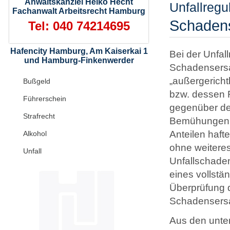
Anwaltskanzlei Heiko Hecht
Unfallregu
Fachanwalt Arbeitsrecht Hamburg
Schadens
Tel: 040 74214695
Hafencity Hamburg, Am Kaiserkai 1
Bei der Unfa
und Hamburg-Finkenwerder
Schadensersat
„außergericht
Bußgeld
bzw. dessen 
Führerschein
gegenüber dem
Strafrecht
Bemühungen „a
Anteilen haft
Alkohol
ohne weiteres
Unfall
Unfallschaden
eines vollst
Überprüfung d
Schadensersat
Aus den unter