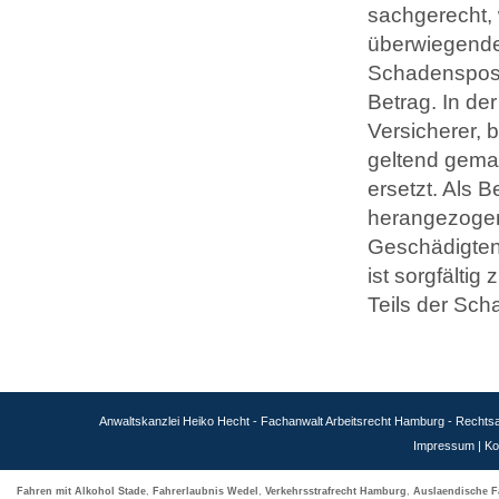
sachgerecht, 
überwiegenden
Schadensposi
Betrag. In de
Versicherer,
geltend gema
ersetzt. Als
herangezogen
Geschädigten
ist sorgfälti
Teils der Sch
Anwaltskanzlei Heiko Hecht - Fachanwalt Arbeitsrecht Hamburg - Recht
Impressum
|
Ko
Fahren mit Alkohol Stade
,
Fahrerlaubnis Wedel
,
Verkehrsstrafrecht Hamburg
,
Auslaendische F