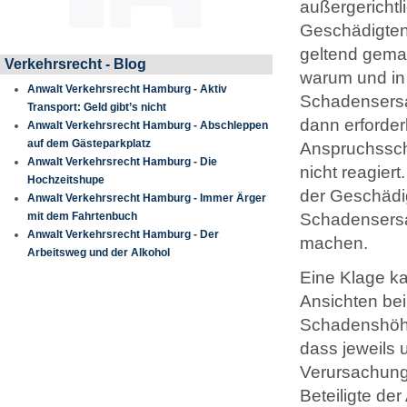
außergericht
Geschädigten 
geltend gemac
Verkehrsrecht - Blog
warum und in
Anwalt Verkehrsrecht Hamburg - Aktiv
Schadensersat
Transport: Geld gibt’s nicht
dann erforder
Anwalt Verkehrsrecht Hamburg - Abschleppen
auf dem Gästeparkplatz
Anspruchssch
Anwalt Verkehrsrecht Hamburg - Die
nicht reagier
Hochzeitshupe
der Geschädig
Anwalt Verkehrsrecht Hamburg - Immer Ärger
mit dem Fahrtenbuch
Schadensersat
Anwalt Verkehrsrecht Hamburg - Der
machen.
Arbeitsweg und der Alkohol
Eine Klage ka
Ansichten be
Schadenshöhe
dass jeweils 
Verursachung
Beteiligte de