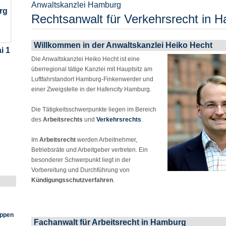
Anwaltskanzlei Hamburg
rg
Rechtsanwalt für Verkehrsrecht in 
Willkommen in der Anwaltskanzlei Heiko Hecht
i 1
Die Anwaltskanzlei Heiko Hecht ist eine
überregional tätige Kanzlei mit Hauptsitz am
Luftfahrstandort Hamburg-Finkenwerder und
einer Zweigstelle in der Hafencity Hamburg.
Die Tätigkeitsschwerpunkte liegen im Bereich
des
Arbeitsrechts
und
Verkehrsrechts
.
Im
Arbeitsrecht
werden Arbeitnehmer,
Betriebsräte und Arbeitgeber vertreten. Ein
besonderer Schwerpunkt liegt in der
Vorbereitung und Durchführung von
Kündigungsschutzverfahren
.
eppen
Fachanwalt für Arbeitsrecht in Hamburg