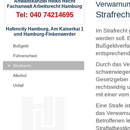
Anwaltskanzlei Heiko Hecht
Verwarnun
Fachanwalt Arbeitsrecht Hamburg
Strafrech
Tel: 040 74214695
Hafencity Hamburg, Am Kaiserkai 1
Im Strafrecht
und Hamburg-Finkenwerder
werden soll. 
Bußgeldverfah
Bußgeld
entsprechend
Führerschein
Durch das Ve
Strafrecht
schwerwiegend
Alkohol
Gesetzgeber g
Unfall
rechtswidrig u
mit einer vom
Eine Strafe i
das Verwarnu
Betroffenen le
Straftatbest