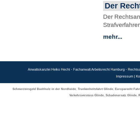
Der Recht
Der Rechtsan
Strafverfahren
mehr...
Anwaltskanzlei Heiko Hecht - Fachanwalt Arbeitsrecht Hamburg - Recht
Impressum
|
Ko
Schmerzensgeld Buchholz in der Nordheide
,
Trunkenheitsfahrt Glinde
,
Europarecht Fah
Verkehrsverstoss Glinde
,
Schadenersatz Glinde
,
R