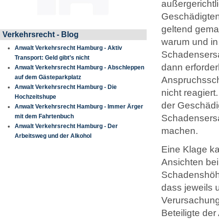
außergericht
Geschädigten 
geltend gemac
Verkehrsrecht - Blog
warum und in
Anwalt Verkehrsrecht Hamburg - Aktiv
Schadensersat
Transport: Geld gibt’s nicht
dann erforder
Anwalt Verkehrsrecht Hamburg - Abschleppen
auf dem Gästeparkplatz
Anspruchssch
Anwalt Verkehrsrecht Hamburg - Die
nicht reagier
Hochzeitshupe
der Geschädig
Anwalt Verkehrsrecht Hamburg - Immer Ärger
mit dem Fahrtenbuch
Schadensersat
Anwalt Verkehrsrecht Hamburg - Der
machen.
Arbeitsweg und der Alkohol
Eine Klage ka
Ansichten be
Schadenshöhe
dass jeweils 
Verursachung
Beteiligte de