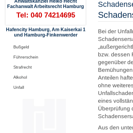
Anwaltskanzlei Heiko Hecht
Schadense
Fachanwalt Arbeitsrecht Hamburg
Schadens
Tel: 040 74214695
Hafencity Hamburg, Am Kaiserkai 1
Bei der Unfa
und Hamburg-Finkenwerder
Schadensersat
„außergericht
Bußgeld
bzw. dessen 
Führerschein
gegenüber dem
Strafrecht
Bemühungen „a
Anteilen haft
Alkohol
ohne weiteres
Unfall
Unfallschaden
eines vollst
Überprüfung d
Schadensersat
Aus den unter